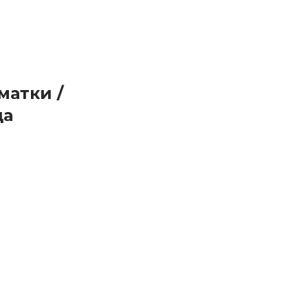
матки /
ца